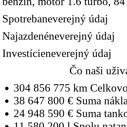
benzín, motor 1.6 turbo, 84
Spotreba
neverejný údaj
Najazdené
neverejný údaj
Investície
neverejný údaj
Čo naši uživ
304 856 775 km
Celkovo
38 647 800 €
Suma nákl
24 948 590 €
Suma tank
11 580 200 l
Spolu nata