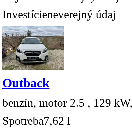
Investície
neverejný údaj
Outback
benzín, motor 2.5 , 129 kW,
Spotreba
7,62 l