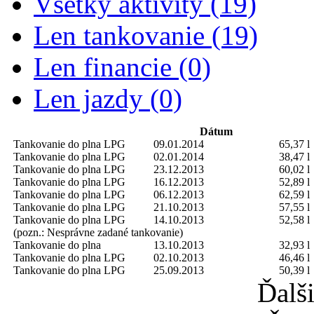
Všetky aktivity (19)
Len tankovanie (19)
Len financie (0)
Len jazdy (0)
Dátum
Tankovanie do plna
LPG
09.01.2014
65,37 l
Tankovanie do plna
LPG
02.01.2014
38,47 l
Tankovanie do plna
LPG
23.12.2013
60,02 l
Tankovanie do plna
LPG
16.12.2013
52,89 l
Tankovanie do plna
LPG
06.12.2013
62,59 l
Tankovanie do plna
LPG
21.10.2013
57,55 l
Tankovanie do plna
LPG
14.10.2013
52,58 l
(pozn.: Nesprávne zadané tankovanie)
Tankovanie do plna
13.10.2013
32,93 l
Tankovanie do plna
LPG
02.10.2013
46,46 l
Tankovanie do plna
LPG
25.09.2013
50,39 l
Ďalš