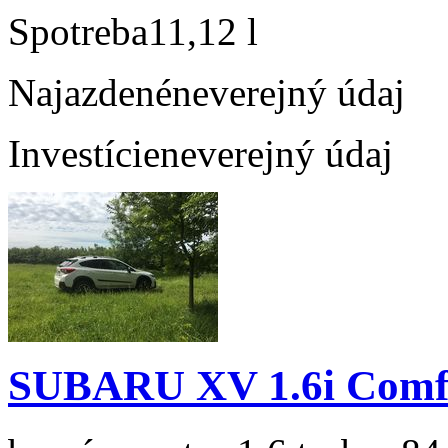
Spotreba
11,12 l
Najazdené
neverejný údaj
Investície
neverejný údaj
SUBARU XV 1.6i Comf