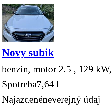
Novy subik
benzín, motor 2.5 , 129 kW,
Spotreba
7,64 l
Najazdené
neverejný údaj