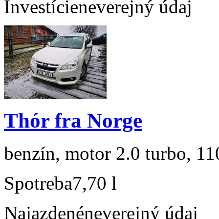
Investície
neverejný údaj
Thór fra Norge
benzín, motor 2.0 turbo, 11
Spotreba
7,70 l
Najazdené
neverejný údaj