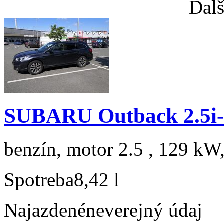
Ďalš
SUBARU Outback 2.5i-
benzín, motor 2.5 , 129 kW,
Spotreba
8,42 l
Najazdené
neverejný údaj