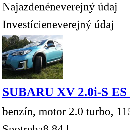
Najazdené
neverejný údaj
Investície
neverejný údaj
SUBARU XV 2.0i-S ES
benzín, motor 2.0 turbo, 11
Spotreba
8,84 l