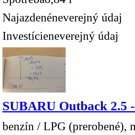
Najazdené
neverejný údaj
Investície
neverejný údaj
SUBARU Outback 2.5 
benzín / LPG (prerobené), m