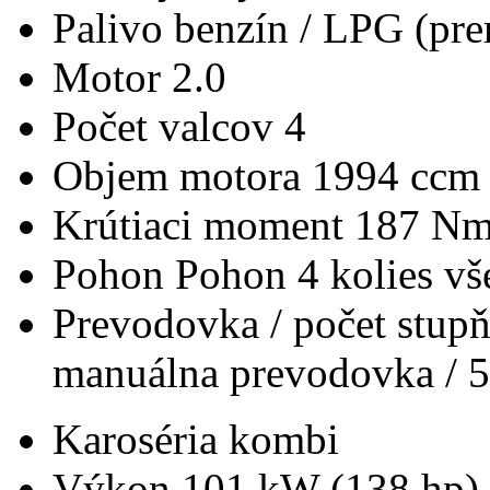
Palivo
benzín / LPG (pre
Motor
2.0
Počet valcov
4
Objem motora
1994 ccm
Krútiaci moment
187 N
Pohon
Pohon 4 kolies v
Prevodovka / počet stup
manuálna prevodovka / 5
Karoséria
kombi
Výkon
101 kW (138 hp)