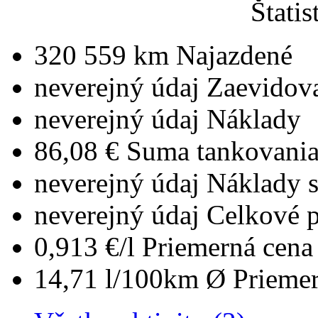
Štatis
320 559 km
Najazdené
neverejný údaj
Zaevidov
neverejný údaj
Náklady
86,08 €
Suma tankovani
neverejný údaj
Náklady 
neverejný údaj
Celkové 
0,913 €/l
Priemerná cena 
14,71 l/100km
Ø Priemer