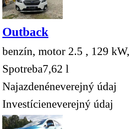
Outback
benzín, motor 2.5 , 129 kW,
Spotreba
7,62 l
Najazdené
neverejný údaj
Investície
neverejný údaj