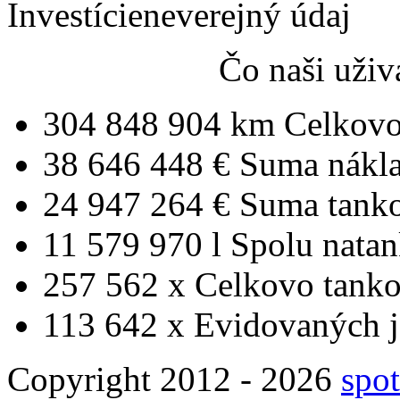
Investície
neverejný údaj
Čo naši uživ
304 848 904 km
Celkovo
38 646 448 €
Suma nákl
24 947 264 €
Suma tank
11 579 970 l
Spolu nata
257 562 x
Celkovo tanko
113 642 x
Evidovaných j
Copyright 2012 - 2026
spot