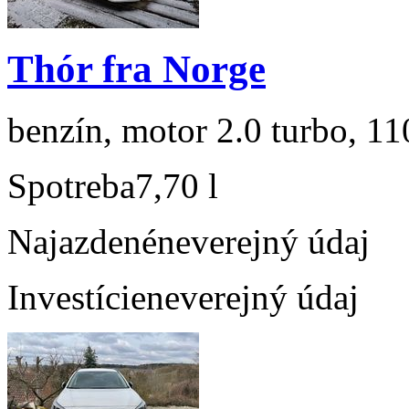
Thór fra Norge
benzín, motor 2.0 turbo, 11
Spotreba
7,70 l
Najazdené
neverejný údaj
Investície
neverejný údaj