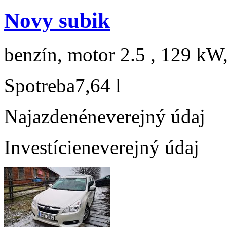
Novy subik
benzín, motor 2.5 , 129 kW,
Spotreba
7,64 l
Najazdené
neverejný údaj
Investície
neverejný údaj