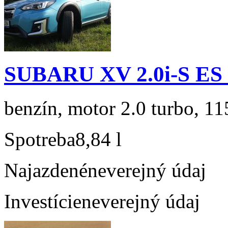
SUBARU XV 2.0i-S ES
benzín, motor 2.0 turbo, 11
Spotreba
8,84 l
Najazdené
neverejný údaj
Investície
neverejný údaj