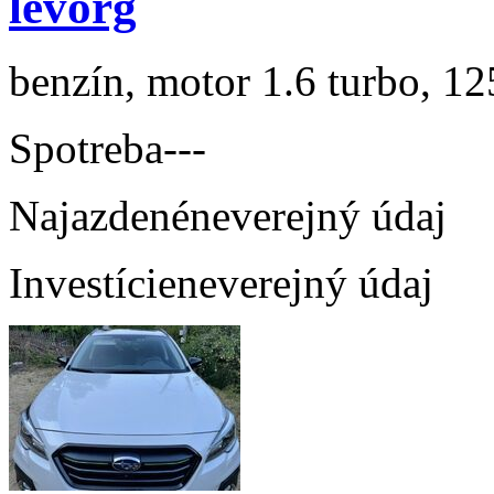
levorg
benzín, motor 1.6 turbo, 12
Spotreba
---
Najazdené
neverejný údaj
Investície
neverejný údaj