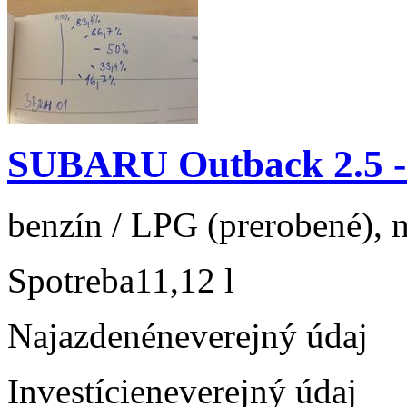
SUBARU Outback 2.5 
benzín / LPG (prerobené), m
Spotreba
11,12 l
Najazdené
neverejný údaj
Investície
neverejný údaj