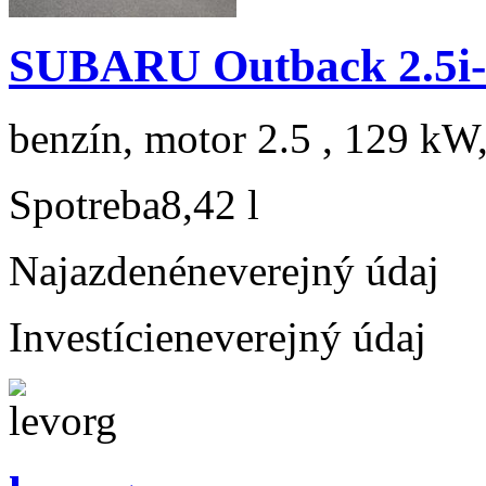
SUBARU Outback 2.5i-
benzín, motor 2.5 , 129 kW,
Spotreba
8,42 l
Najazdené
neverejný údaj
Investície
neverejný údaj