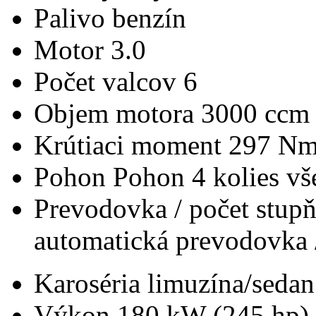
Palivo
benzín
Motor
3.0
Počet valcov
6
Objem motora
3000 ccm
Krútiaci moment
297 N
Pohon
Pohon 4 kolies v
Prevodovka / počet stup
automatická prevodovka 
Karoséria
limuzína/sedan
Výkon
180 kW (245 hp)